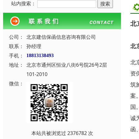
站内搜索：
北
公司：
北京建信保函信息咨询有限公司
北
联系：
孙经理
手机：
18813138493
北
地址：
北京市通州区恒业八街6号院26号2层
资
101-2010
微信：
筑
案
国
诚
函
本站共被浏览过 2376782 次