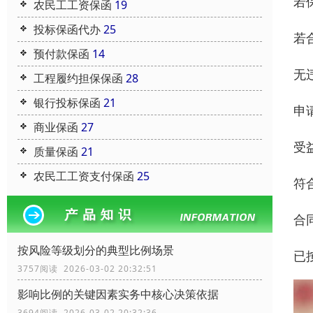
若
农民工工资保函
19
投标保函代办
25
若
预付款保函
14
无
工程履约担保保函
28
银行投标保函
21
申
商业保函
27
受
质量保函
21
农民工工资支付保函
25
符
合
按风险等级划分的典型比例场景
已
3757阅读 2026-03-02 20:32:51
影响比例的关键因素实务中核心决策依据
3694阅读 2026-03-02 20:32:36