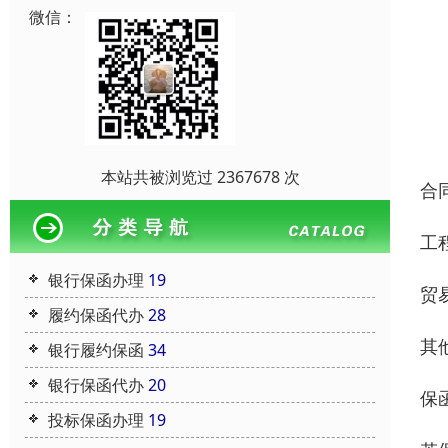
微信：
本站共被浏览过 2367678 次
合
工
银行保函办理
19
贸
履约保函代办
28
其
银行履约保函
34
银行保函代办
20
保
投标保函办理
19