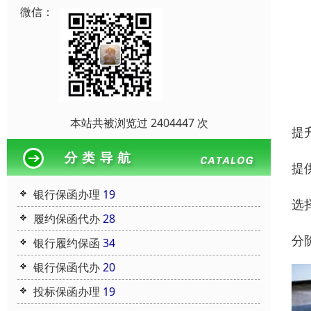
微信：
本站共被浏览过 2404447 次
提
提
银行保函办理
19
选
履约保函代办
28
分
银行履约保函
34
银行保函代办
20
投标保函办理
19