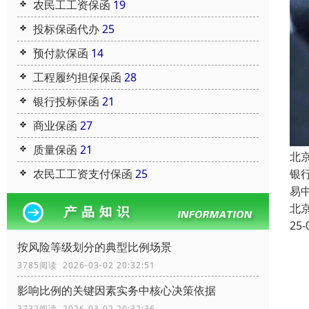
农民工工资保函
19
投标保函代办
25
预付款保函
14
工程履约担保保函
28
银行投标保函
21
商业保函
27
质量保函
21
北
农民工工资支付保函
25
银
易
北
25-
按风险等级划分的典型比例场景
3785阅读 2026-03-02 20:32:51
影响比例的关键因素实务中核心决策依据
3732阅读 2026-03-02 20:32:36